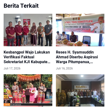
Berita Terkait
Kesbangpol Wajo Lakukan
Reses H. Syamsuddin
Verifikasi Faktual
Ahmad Diserbu Aspirasi
Sekretariat KJI Kabupaten
Warga Pitumpanua,
Wajo
Infrastruktur hingga Listrik
Juli 17, 2026
Juli 16, 2026
Jadi Prioritas