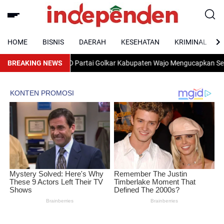
HOME
BISNIS
DAERAH
KESEHATAN
KRIMINAL
Ketua DPD Partai Golkar Kabupaten Wajo Mengucapkan Selamat Hut Ri 
BREAKING NEWS