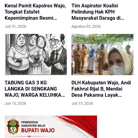
Kenal Pamit Kapolres Wajo,
Tim Aspirator Koalisi
Tongkat Estafet
Pelindung Hak KPH
Kepemimpinan Resmi
Masyarakat Daraga di
Beralih dari AKBP
Terimah Oleh Komisi I
Juli 31, 2026
Agustus 03, 2026
Muhammad Rosid Ridho
DPRD Kab. Wajo Lakukan
kepada AKBP Douglas
Gelar Rapat Dengar
Mahenrajaya, S.H., S.I.K.,
Pendapat.
M.I.K., M.Tr.Opsla
TABUNG GAS 3 KG
DLH Kabupaten Wajo, Andi
LANGKA DI SENGKANG
Fakhrul Rijal B, Menilai
WAJO, WARGA KELUHKAN
Desa Pakanna Layak
HARGA MELONJAK
Diprioritaskan Untuk
Juli 15, 2026
Juli 15, 2026
Mendapatkan Bantuan
Armada Motor Sampah
Roda Tiga