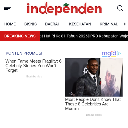
HOME
BISNIS
DAERAH
KESEHATAN
KRIMINAL
n Selamat Hut Ri Ke 81 Tahun 2026
BREAKING NEWS
DPRD Kabupaten Wajo
L-KONTAK
Ti