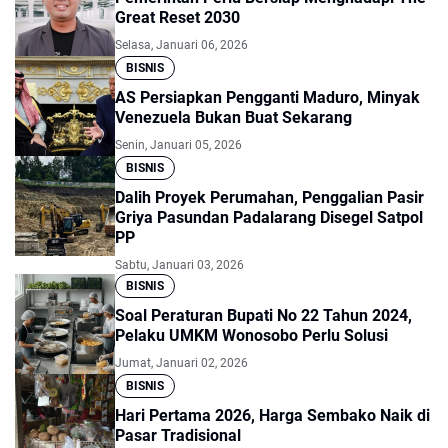
Great Reset 2030
Selasa, Januari 06, 2026
BISNIS
AS Persiapkan Pengganti Maduro, Minyak
Venezuela Bukan Buat Sekarang
Senin, Januari 05, 2026
BISNIS
Dalih Proyek Perumahan, Penggalian Pasir
Griya Pasundan Padalarang Disegel Satpol
PP
Sabtu, Januari 03, 2026
BISNIS
Soal Peraturan Bupati No 22 Tahun 2024,
Pelaku UMKM Wonosobo Perlu Solusi
Jumat, Januari 02, 2026
BISNIS
Hari Pertama 2026, Harga Sembako Naik di
Pasar Tradisional