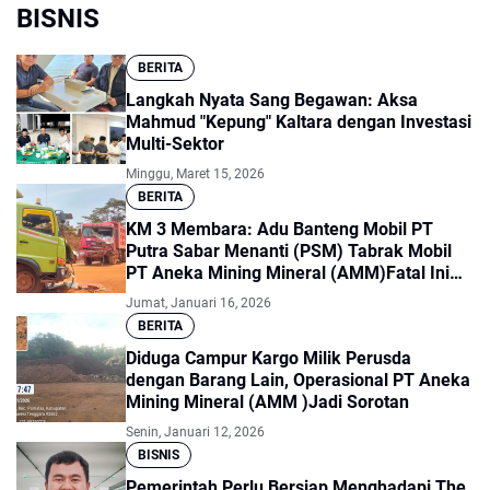
BISNIS
BERITA
Langkah Nyata Sang Begawan: Aksa
Mahmud "Kepung" Kaltara dengan Investasi
Multi-Sektor
Minggu, Maret 15, 2026
BERITA
​KM 3 Membara: Adu Banteng Mobil PT
Putra Sabar Menanti (PSM) Tabrak Mobil
PT Aneka Mining Mineral (AMM)Fatal Ini
Bukti Nyata K3 Hanya Formalitas!
Jumat, Januari 16, 2026
BERITA
Diduga Campur Kargo Milik Perusda
dengan Barang Lain, Operasional PT Aneka
Mining Mineral (AMM )Jadi Sorotan
Senin, Januari 12, 2026
BISNIS
Pemerintah Perlu Bersiap Menghadapi The