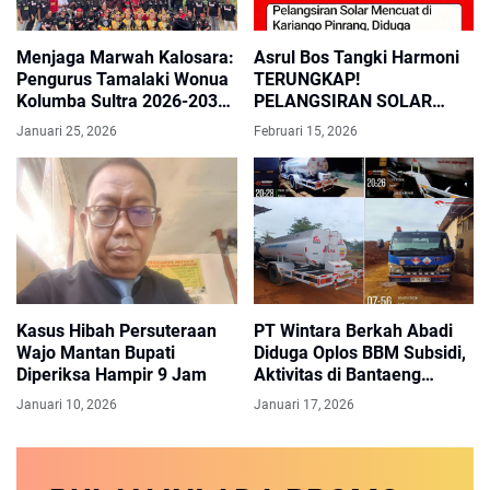
Menjaga Marwah Kalosara:
Asrul Bos Tangki Harmoni
Pengurus Tamalaki Wonua
TERUNGKAP!
Kolumba Sultra 2026-2031
PELANGSIRAN SOLAR
Resmi Dikukuhkan!
BERJANGKA PANJANG DI
Januari 25, 2026
Februari 15, 2026
PINRANG, DIDUGA
DISALURKAN KE MOBIL
TANGKI PERUSAHAAN PT
HARMONI SOLUSI ENERGI
Kasus Hibah Persuteraan
PT Wintara Berkah Abadi
Wajo Mantan Bupati
Diduga Oplos BBM Subsidi,
Diperiksa Hampir 9 Jam
Aktivitas di Bantaeng
Disorot Tajam
Januari 10, 2026
Januari 17, 2026