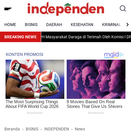
HOME
BISNIS
DAERAH
KESEHATAN
KRIMINAL
ndung Hak KPH Masyarakat Daraga di Terimah Oleh Komisi I DPRD Kab. W
BREAKING NEWS
Beranda
BISNIS
INDEPENDEN
News