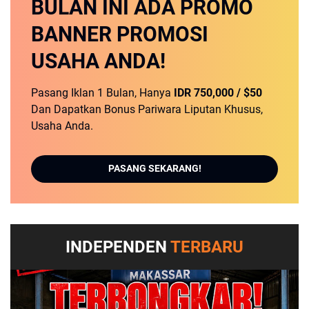
BULAN INI
ADA PROMO
BANNER
PROMOSI
USAHA ANDA!
Pasang Iklan 1 Bulan, Hanya
IDR 750,000 / $50
Dan Dapatkan Bonus Pariwara Liputan Khusus,
Usaha Anda.
PASANG SEKARANG!
INDEPENDEN
TERBARU