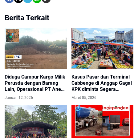
Berita Terkait
Diduga Campur Kargo Milik
Kasus Pasar dan Terminal
Perusda dengan Barang
Cabbenge di Anggap Gagal
Lain, Operasional PT Aneka
KPK diminta Segera
Mining Mineral (AMM )Jadi
Bertindak dan Diproses
Januari 12, 2026
Maret 05, 2026
Sorotan
Pihak Penanggung Jawab