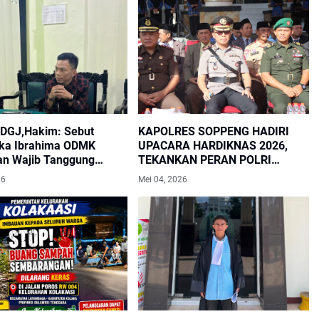
DGJ,Hakim: Sebut
KAPOLRES SOPPENG HADIRI
ka Ibrahima ODMK
UPACARA HARDIKNAS 2026,
an Wajib Tanggung
TEKANKAN PERAN POLRI
tas Kasus Pengancaman
DALAM DUKUNGAN DUNIA
26
Mei 04, 2026
PENDIDIKAN