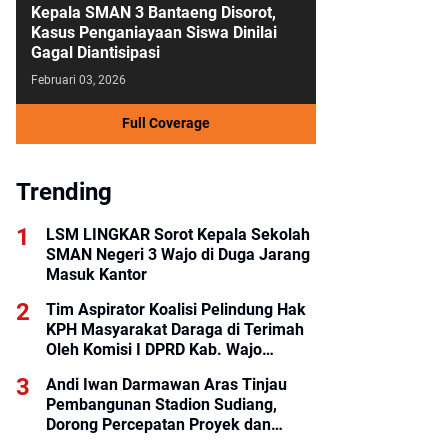
Kepala SMAN 3 Bantaeng Disorot,
Kasus Penganiayaan Siswa Dinilai
Gagal Diantisipasi
Februari 03, 2026
Full Coverage
Trending
LSM LINGKAR Sorot Kepala Sekolah
SMAN Negeri 3 Wajo di Duga Jarang
Masuk Kantor
Tim Aspirator Koalisi Pelindung Hak
KPH Masyarakat Daraga di Terimah
Oleh Komisi I DPRD Kab. Wajo
Lakukan Gelar Rapat Dengar
Andi Iwan Darmawan Aras Tinjau
Pendapat.
Pembangunan Stadion Sudiang,
Dorong Percepatan Proyek dan
Penyelesaian Lahan