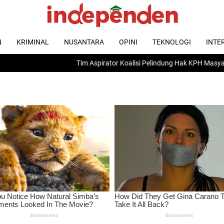
N
KRIMINAL
NUSANTARA
OPINI
TEKNOLOGI
INTE
Tim Aspirator Koalisi Pelindung Hak KPH Masyarakat Daraga di