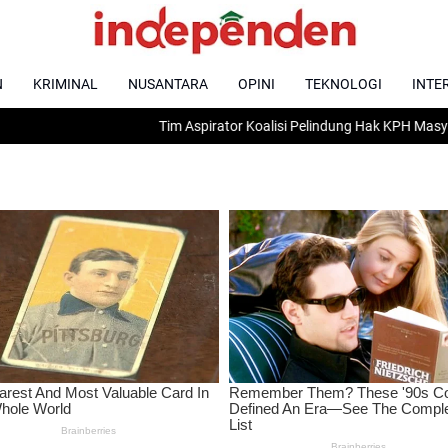
N
KRIMINAL
NUSANTARA
OPINI
TEKNOLOGI
INTE
Tim Aspirator Koalisi Pelindung Hak KPH Masyarakat Daraga d