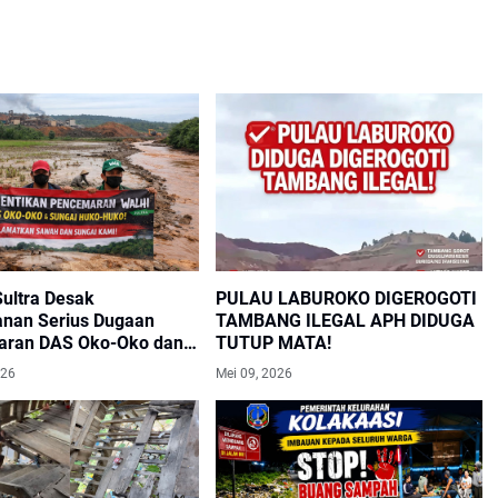
ultra Desak
PULAU LABUROKO DIGEROGOTI
nan Serius Dugaan
TAMBANG ILEGAL APH DIDUGA
ran DAS Oko-Oko dan
TUTUP MATA!
Huko-Huko
026
Mei 09, 2026