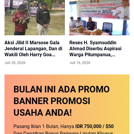
Aksi Jilid II Marsose Gala
Reses H. Syamsuddin
Jenderal Lapangan, Dan di
Ahmad Diserbu Aspirasi
Wakili Oleh Harry Goa
Warga Pitumpanua,
Sebagai Pembaca Narasi di
Infrastruktur hingga Listrik
Juli 30, 2026
Juli 16, 2026
Depan Kantor PN Sengkang
Jadi Prioritas
BULAN INI
ADA PROMO
BANNER
PROMOSI
USAHA ANDA!
Pasang Iklan 1 Bulan, Hanya
IDR 750,000 / $50
Dan Dapatkan Bonus Pariwara Liputan Khusus,