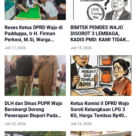
Reses Ketua DPRD Wajo di
BIMTEK PEMDES WAJO
Padduppa, Ir H. Firman
DISOROT 3 LEMBAGA,
Perkesi, M.Si, Warga
KADIS PMD: KAMI TIDAK
Sampaikan Aspirasi Jalan,
BERI REKOMENDASI
Juli 17, 2026
Juli 15, 2026
Drainase, hingga Pelayanan
PENYELENGGARA
Publik
DLH dan Dinas PUPR Wajo
Ketua Komisi II DPRD Wajo
Bersinergi Dorong
Soroti Kelangkaan LPG 3
Penerapan Biopori Pada
KG, Harga Tembus Rp40
Setiap Perencanaan
Ribu. LIRA : Jangan Tunggu
Juli 23, 2026
Juli 16, 2026
Bangunan
Viral Baru Bergerak