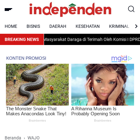
HOME
BISNIS
DAERAH
KESEHATAN
KRIMINAL
ung Hak KPH Masyarakat Daraga di Terimah Oleh Komisi I DPRD Kab. Wa
BREAKING NEWS
Beranda
WAJO