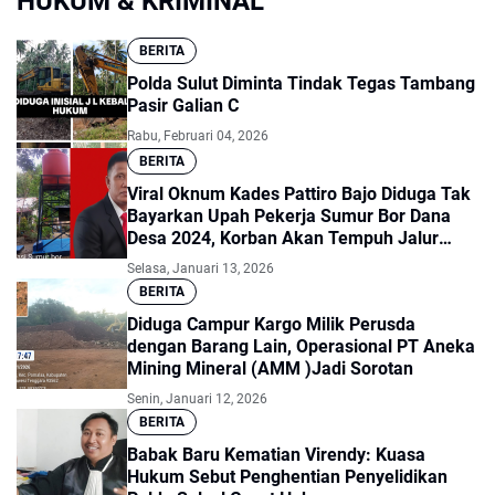
HUKUM & KRIMINAL
BERITA
Polda Sulut Diminta Tindak Tegas Tambang
Pasir Galian C
Rabu, Februari 04, 2026
BERITA
Viral Oknum Kades Pattiro Bajo Diduga Tak
Bayarkan Upah Pekerja Sumur Bor Dana
Desa 2024, Korban Akan Tempuh Jalur
Hukum
Selasa, Januari 13, 2026
BERITA
Diduga Campur Kargo Milik Perusda
dengan Barang Lain, Operasional PT Aneka
Mining Mineral (AMM )Jadi Sorotan
Senin, Januari 12, 2026
BERITA
Babak Baru Kematian Virendy: Kuasa
Hukum Sebut Penghentian Penyelidikan