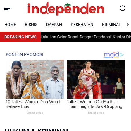
HOME
BISNIS
DAERAH
KESEHATAN
KRIMINAL
PRD Kab. Wajo Lakukan Gelar Rapat Dengar Pendapat.
BREAKING NEWS
Kantor Dinas Ling